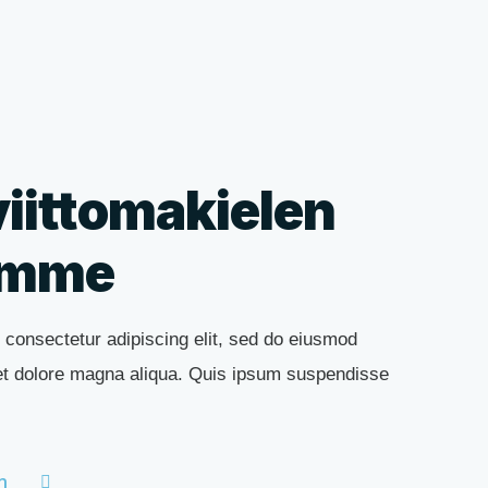
viittomakielen
himme
 consectetur adipiscing elit, sed do eiusmod
 et dolore magna aliqua. Quis ipsum suspendisse
n