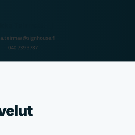
kka Teirmaa, TJ
ka.teirmaa@signhouse.fi
040 739 3787
velut
a