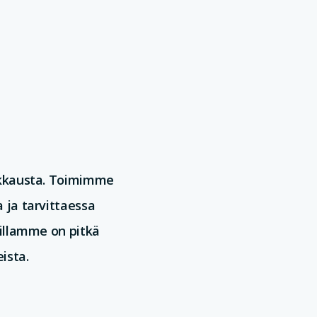
lkkausta. Toimimme
ja tarvittaessa
illamme on pitkä
ista.