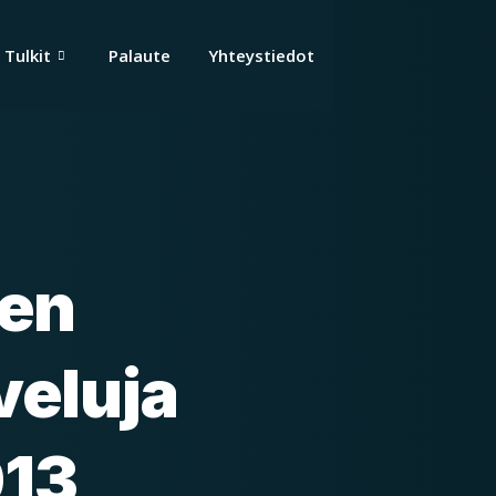
Tulkit
Palaute
Yhteystiedot
len
veluja
013