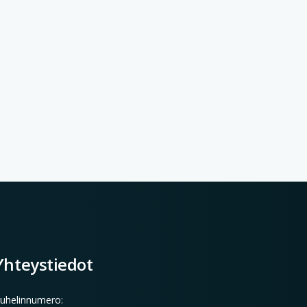
Yhteystiedot
uhelinnumero: