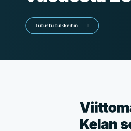
Tutustu tulkkeihin
Viittom
Kelan 