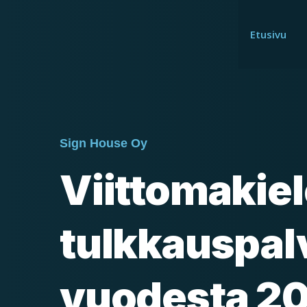
Etusivu
Sign House Oy
Viittomakie
tulkkauspal
vuodesta 2