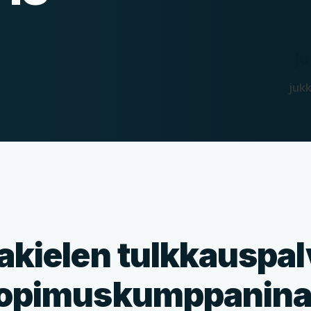
Ju
juk
akielen tulkkauspal
sopimuskumppanin